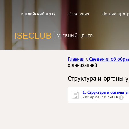
Английский язык
Изостудия
Летние прог
ISECLUB
УЧЕБНЫЙ ЦЕНТР
Главная
\
Сведения об обра
организацией
Структура и органы 
1. Структура и органы 
Размер файла:
238 Kb